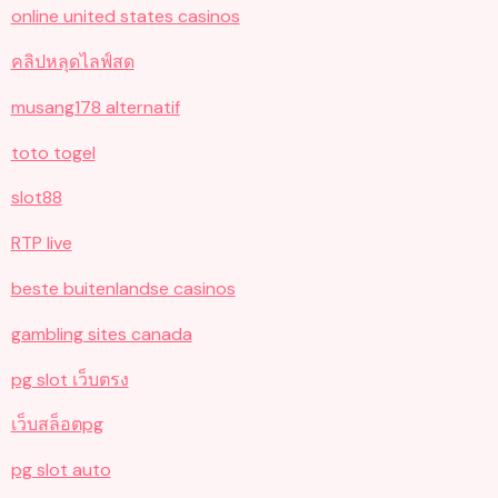
online united states casinos
คลิปหลุดไลฟ์สด
musang178 alternatif
toto togel
slot88
RTP live
beste buitenlandse casinos
gambling sites canada
pg slot เว็บตรง
เว็บสล็อตpg
pg slot auto