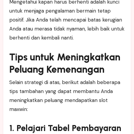
Mengetahui kapan harus berhenti adalah kunci
untuk menjaga pengalaman bermain tetap
positif. Jika Anda telah mencapai batas kerugian
Anda atau merasa tidak nyaman, lebih baik untuk
berhenti dan kembali nanti.
Tips untuk Meningkatkan
Peluang Kemenangan
Selain strategi di atas, berikut adalah beberapa
tips tambahan yang dapat membantu Anda
meningkatkan peluang mendapatkan slot
maxwin:
1. Pelajari Tabel Pembayaran