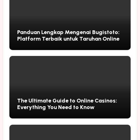
Panduan Lengkap Mengenai Bugistoto:
Platform Terbaik untuk Taruhan Online
The Ultimate Guide to Online Casinos:
Everything You Need to Know