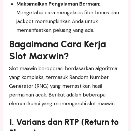
Maksimalkan Pengalaman Bermain
:
Mengetahui cara mengakses fitur bonus dan
jackpot memungkinkan Anda untuk
memanfaatkan peluang yang ada.
Bagaimana Cara Kerja
Slot Maxwin?
Slot maxwin beroperasi berdasarkan algoritma
yang kompleks, termasuk Random Number
Generator (RNG) yang memastikan hasil
permainan acak. Berikut adalah beberapa
elemen kunci yang memengaruhi slot maxwin:
1. Varians dan RTP (Return to