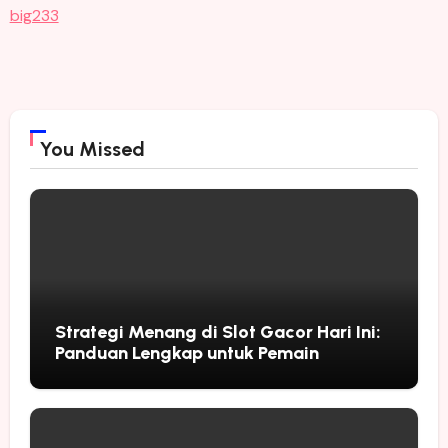
big233
You Missed
Strategi Menang di Slot Gacor Hari Ini:
Panduan Lengkap untuk Pemain