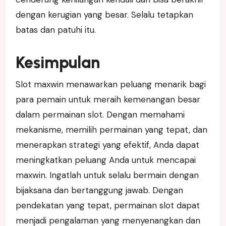
dengan kerugian yang besar. Selalu tetapkan
batas dan patuhi itu.
Kesimpulan
Slot maxwin menawarkan peluang menarik bagi
para pemain untuk meraih kemenangan besar
dalam permainan slot. Dengan memahami
mekanisme, memilih permainan yang tepat, dan
menerapkan strategi yang efektif, Anda dapat
meningkatkan peluang Anda untuk mencapai
maxwin. Ingatlah untuk selalu bermain dengan
bijaksana dan bertanggung jawab. Dengan
pendekatan yang tepat, permainan slot dapat
menjadi pengalaman yang menyenangkan dan