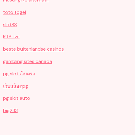
toto togel
slot88
RTP live
beste buitenlandse casinos
gambling sites canada
pg slot เว็บตรง
เว็บสล็อตpg
pg slot auto
big233