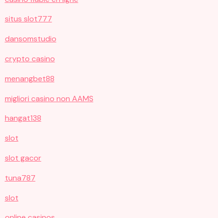
situs slot777
dansomstudio
crypto casino
menangbet88
migliori casino non AAMS
hangat138
slot
slot gacor
tuna787
slot
online casinos