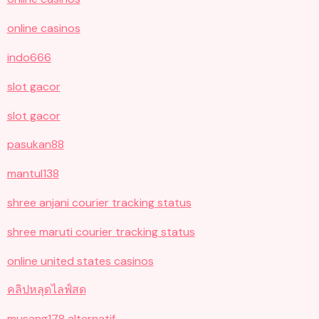
online casinos
indo666
slot gacor
slot gacor
pasukan88
mantul138
shree anjani courier tracking status
shree maruti courier tracking status
online united states casinos
คลิปหลุดไลฟ์สด
musang178 alternatif